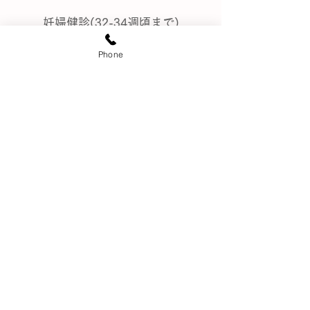
妊婦健診(32-34週頃まで)
​分娩は扱っておりません。ご希望の病院へ
Phone
ご紹介いたします。
子宮がん検診
​月経移動
低用量ピル(避妊)
緊急避妊(モーニングアフターピル)
​提携医療機関
・JCHO東京山手メディカルセンター
・国立国際医療研究センター病院
・​東京大学医学部附属病院